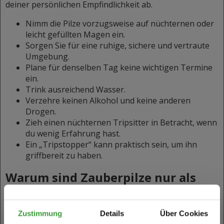
deiner persönlichen Empfindlichkeit ab.
Nimm die Pilze vorzugsweise auf nüchternen oder
leicht gefüllten Magen ein.
Sorgen Sie für eine ruhige, sichere und vertraute
Umgebung.
Plane für denselben Tag keine wichtigen Termine
ein.
Trink ausreichend Wasser.
Verzehre keinen Alkohol und keine anderen
Drogen.
Zieh einen nüchternen Tripsitter in Betracht, wenn
du wenig Erfahrung hast.
Ein „Tripstopper“ kann praktisch sein, um ihn
griffbereit zu haben.
Warum sind Zauberpilze nur als
Zuchtset erhältlich?
Zustimmung
Details
Über Cookies
Frische Zauberpilze dürfen in den Niederlanden nicht