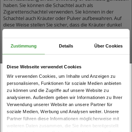
haben. Sie können die Schachtel auch als
Zigarettenschachtel verwenden. Sie können in der
Schachtel auch Kräuter oder Pulver aufbewahren. Auf
diese Weise stellen Sie sicher, dass die Kräuter dunkel
und trocken aufbewahrt werden.
Zusatzinformationen:
Zustimmung
Details
Über Cookies
Material: Stahl
Durchmesser: 5,5cm
Diese Webseite verwendet Cookies
Bist du 18 Jahre oder älter?
Wir verwenden Cookies, um Inhalte und Anzeigen zu
Abbildung: University of Cannabis
personalisieren, Funktionen für soziale Medien anbieten
Sie müssen mindestens 18 Jahre alt sein, um diese
Inhalt:
zu können und die Zugriffe auf unsere Website zu
Website zu betreten.
analysieren. Außerdem geben wir Informationen zu Ihrer
Bitte bestätigen Sie Ihr Alter.
Square Box (8x11cm) University of Cannabis
Verwendung unserer Website an unsere Partner für
soziale Medien, Werbung und Analysen weiter. Unsere
Partner führen diese Informationen möglicherweise mit
Ähnliche Artikel
NEIN, ich bin noch keine
weiteren Daten zusammen, die Sie ihnen bereitgestellt
JA, ich bin 18 Jahre oder älter