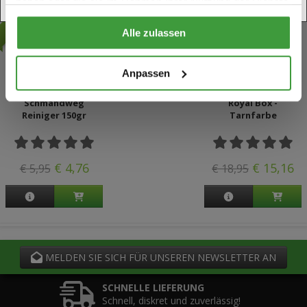
VERKAUF
VERKAUF
haben oder die sie im Rahmen Ihrer Nutzung der Dienste
18 Jahre alt
gesammelt haben.
Alle zulassen
Anpassen
Schmandweg
Royal Box -
Reiniger 150gr
Tarnfarbe
€ 4,76
€ 15,16
€ 5,95
€ 18,95
MELDEN SIE SICH FÜR UNSEREN NEWSLETTER AN
SCHNELLE LIEFERUNG
Schnell, diskret und zuverlässig!