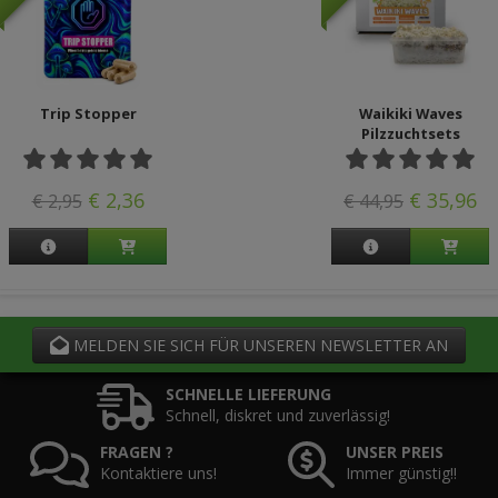
Trip Stopper
Waikiki Waves
Pilzzuchtsets
€ 2,36
€ 35,96
€ 2,95
€ 44,95
MELDEN SIE SICH FÜR UNSEREN NEWSLETTER AN
SCHNELLE LIEFERUNG
Schnell, diskret und zuverlässig!
FRAGEN ?
UNSER PREIS
Kontaktiere uns!
Immer günstig!!