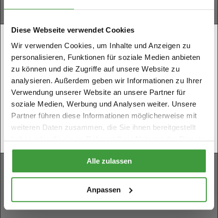
Traubenzucker
Jedes Gummibärchen enthält 250 mg Reishi-Extrakt
Diese Webseite verwendet Cookies
Zucker
Bist du 18 Jahre oder älter?
Natürliche Aromen (Erdbeere, Kiwi, Cola, Orange,
Wir verwenden Cookies, um Inhalte und Anzeigen zu
Heidelbeere)
personalisieren, Funktionen für soziale Medien anbieten
Sie müssen mindestens 18 Jahre alt sein, um diese
Farbstoff
zu können und die Zugriffe auf unsere Website zu
Website zu betreten.
Gelatine (Rindfleisch)
analysieren. Außerdem geben wir Informationen zu Ihrer
Bitte bestätigen Sie Ihr Alter.
Zitronensäure
Verwendung unserer Website an unsere Partner für
Verwendung
soziale Medien, Werbung und Analysen weiter. Unsere
Partner führen diese Informationen möglicherweise mit
Nicht mehr als 8 Pilzgummis pro Tag einnehmen.
NEIN, ich bin noch keine
weiteren Daten zusammen, die Sie ihnen bereitgestellt
JA, ich bin 18 Jahre oder älter
haben oder die sie im Rahmen Ihrer Nutzung der Dienste
18 Jahre alt
Hinweise zur Lagerung
gesammelt haben.
Alle zulassen
Bewahren Sie dieses Produkt an einem kühlen und
dunklen Ort auf, z. B. in einem Küchenschrank und
außerhalb der Reichweite von Kindern.
Anpassen
Inhalt